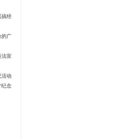
恶搞经
歌的广
违法宣
祝活动
“纪念