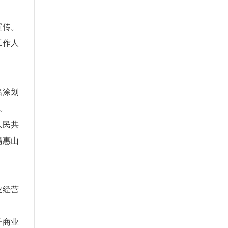
宣传。
工作人
名涂划
。
人民共
锡惠山
业经营
于商业