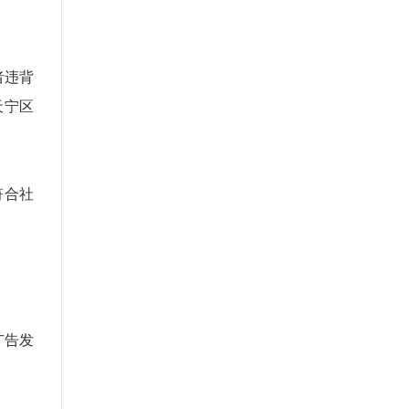
者违背
天宁区
符合社
广告发