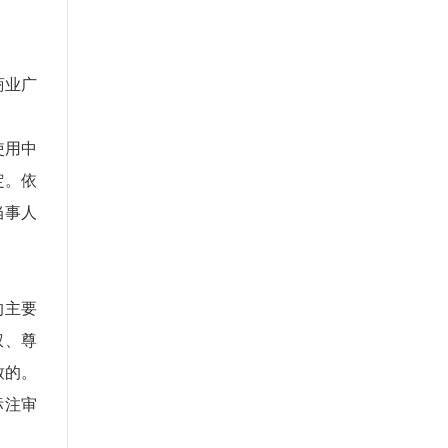
商业广
使用中
定。依
当事人
的主要
权、尊
致的。
标注审