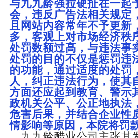
与九九龄强拉硬扯在一起
会，违反广告法相关规定
且网站内容常年不予更新
多，客观上对市场经济秩
处罚数额过高，与违法事
处罚的目的不仅是惩罚违
的功能，通过适度的处罚
人，纠正违法行为，使其
方面还应起到教育、警示
政机关公平、公正地执法
危害后果，并结合企业性
情影响等原因，本院将罚
九九龄醋业公司主张其