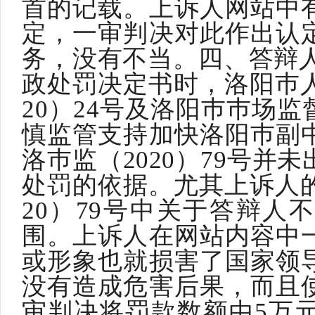
首的记载。上诉人网站中
定，一审判决对此作出认
务，没有不当。四、答辩人于
政处罚决定书时，洛阳巿人
20）24号及洛阳巿巿场
慎监管支持加快洛阳巿副
洛巿监（2020）79号并
处罚的依据。尤其上诉人的
20）79号中关于答辩人
围。上诉人在网站内容中
或形象也就损害了国家领
没有造成危害后果，而且
审判决将罚款数额由5万元