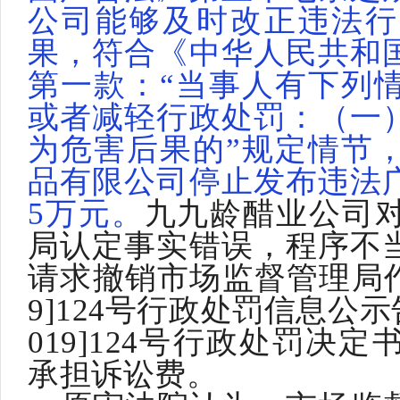
公司能够及时改正违法行
果，符合《中华人民共和
第一款：
“当事人有下列
或者减轻行政处罚：（一
为危害后果的”规定情节
品有限公司停止发布违法
5万元。
九九龄醋业公司
局认定事实错误，程序不
请求撤销市场监督管理局
9]124号行政处罚信息公
019]124号行政处罚决
承担诉讼费。