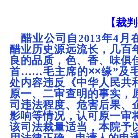
【裁判
醋业公司自
2013年4
醋业历史源远流长，几百
良的品质，色、香、味俱
首
……毛主席的
××
缘
”及
处内容违反《中华人民共
原一、二审查明的事实，
司违法程度、危害后果、
影响等情况，认可原一审
该司法裁量适当，本院予
用法律正确，申请人的申