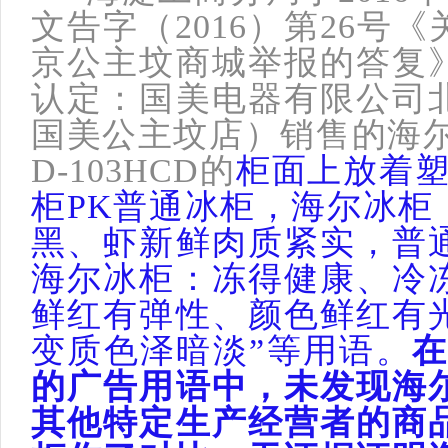
文告字（2016）第26号
京公主坟商城举报的答复
认定：国美电器有限公司
国美公主坟店）销售的海尔
D-103HCD的
柜面上放着塑
柜PK普通冰柜，海尔冰柜
黑、虾新鲜肉质紧实，普
海尔冰柜：冻得健康、冷
鲜红有弹性、颜色鲜红有
变质色泽暗淡”等用语。
在
的广告用语中，未发现海
其他特定生产经营者的商